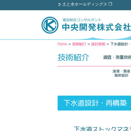
➲ 土と水ホールディングス ❐
Home
»
技術紹介
»
設計技術
»
下水道設計
技術紹介
調査・測量技
港湾・漁港
海岸設計
下水道設計・再構築
下水道ストックマネ