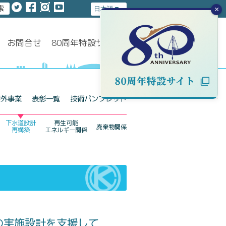
×
お問合せ
80周年特設サイト
海外事業
表彰一覧
技術パンフレット
下水道設計
再生可能
廃棄物関係
再構築
エネルギー関係
の実施設計を支援して