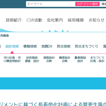
技術紹介
CSR活動
会社案内
採用情報
お知らせ
・再構築
術
設計技術
情報技術
地質DX
防災技術
防災まちづくり
河川計画・河
砂防施設
道路設計
橋梁設計
農業施設
まちづくり
川構造物設計
調査・設計
点検
点検
設計
計画・設計
ジメントに基づく長寿命化計画による管更生等