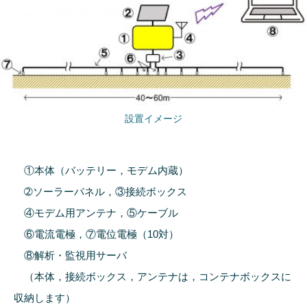
設置イメージ
①本体（バッテリー，モデム内蔵）
➁ソーラーパネル，③接続ボックス
④モデム用アンテナ，⑤ケーブル
⑥電流電極，⑦電位電極（10対）
⑧解析・監視用サーバ
（本体，接続ボックス，アンテナは，コンテナボックスに
収納します）