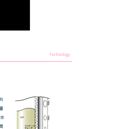
共
量
送水
質