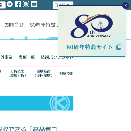
×
お問合せ
80周年特設サイト
海外事業
表彰一覧
技術パンフレット
測
分析技術
試験技術
測量技術
（環境分析）
（室内試験）
採取できる「高品質コ