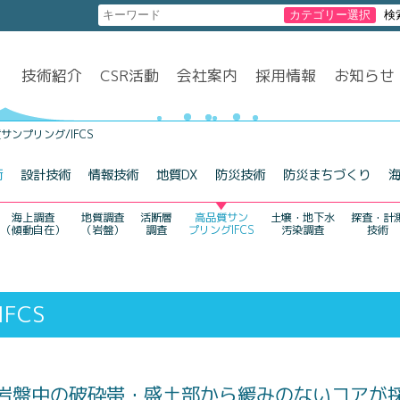
技術紹介
CSR活動
会社案内
採用情報
お知らせ
サンプリング/IFCS
術
設計技術
情報技術
地質DX
防災技術
防災まちづくり
海上調査
地質調査
活断層
高品質サン
土壌・地下水
探査・計
（傾動自在）
（岩盤）
調査
プリングIFCS
汚染調査
技術
FCS
岩盤中の破砕帯・盛土部から緩みのないコアが