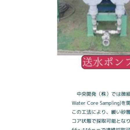
中央開発（株）では微細気
Water Core Samplin
この工法により、緩い砂
コア状態で採取可能となり
66～116ｍｍで連続採取