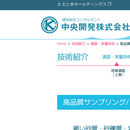
➲ 土と水ホールディングス ❐
Home
»
技術紹介
»
調査・測量技術
»
高品質
技術紹介
調査・測量技
地質調査
（土質）
高品質サンプリング/I
緩い砂層・砂礫層・