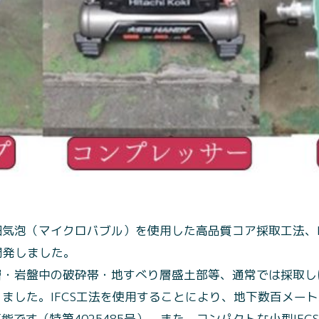
泡（マイクロバブル）を使用した高品質コア採取工法、IFCS（Im
g)を開発しました。
層・岩盤中の破砕帯・地すべり層盛土部等、通常では採取し
ました。IFCS工法を使用することにより、地下数百メート
可能です（特第4025485号）。また、コンパクトな小型IF