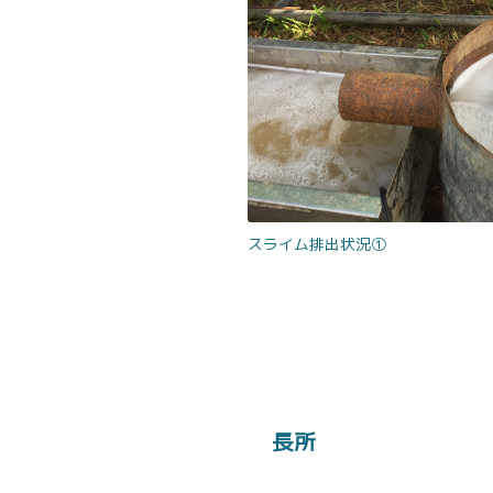
スライム排出状況①
長所