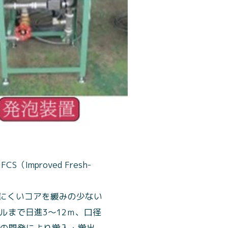
proved Fresh-
にくいコアを緩みの少ない
ルまで日進3～12ｍ、口径
CSの開発により搬入・搬出