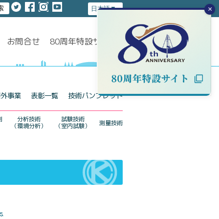
×
お問合せ
80周年特設サイト
海外事業
表彰一覧
技術パンフレット
測
分析技術
試験技術
測量技術
（環境分析）
（室内試験）
で