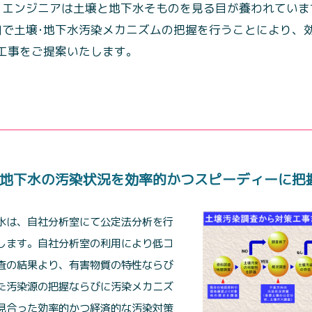
々エンジニアは土壌と地下水そものを見る目が養われていま
口で土壌･地下水汚染メカニズムの把握を行うことにより、
工事をご提案いたします。
地下水の汚染状況を効率的かつスピーディーに把
水は、自社分析室にて公定法分析を行
します。自社分析室の利用により低コ
査の結果より、有害物質の特性ならび
た汚染源の把握ならびに汚染メカニズ
見合った効率的かつ経済的な汚染対策