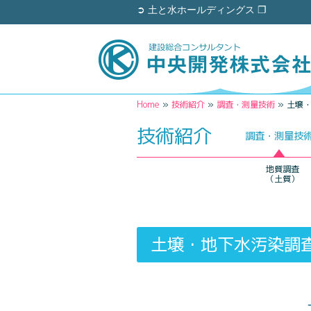
➲ 土と水ホールディングス ❐
Home
»
技術紹介
»
調査・測量技術
»
土壌
技術紹介
調査・測量技
地質調査
（土質）
土壌・地下水汚染調