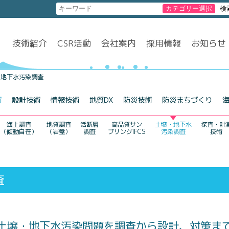
技術紹介
CSR活動
会社案内
採用情報
お知らせ
・地下水汚染調査
術
設計技術
情報技術
地質DX
防災技術
防災まちづくり
海上調査
地質調査
活断層
高品質サン
土壌・地下水
探査・計
（傾動自在）
（岩盤）
調査
プリングIFCS
汚染調査
技術
査
土壌・地下水汚染問題を調査から設計、対策ま