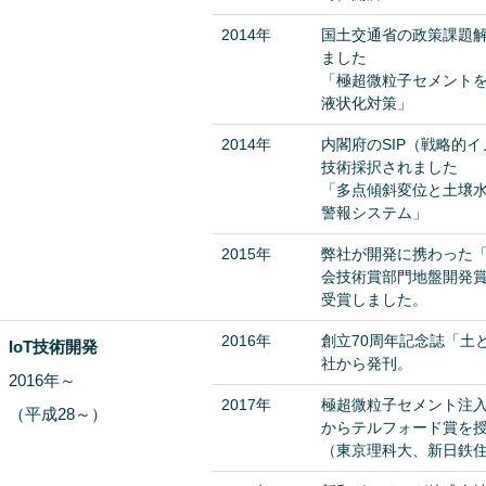
2014年
国土交通省の政策課題
ました
「極超微粒子セメント
液状化対策」
2014年
内閣府のSIP（戦略的
技術採択されました
「多点傾斜変位と土壌
警報システム」
2015年
弊社が開発に携わった
会技術賞部門地盤開発
受賞しました。
2016年
創立70周年記念誌「土
IoT技術開発
社から発刊。
2016年～
2017年
極超微粒子セメント注入
（平成28～）
からテルフォード賞を
（東京理科大、新日鉄