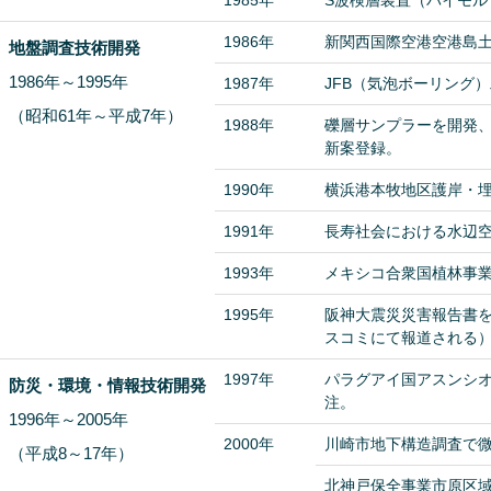
1985年
S波検層装置（バイモル
1986年
新関西国際空港空港島
地盤調査技術開発
1986年～1995年
1987年
JFB（気泡ボーリング
（昭和61年～平成7年）
1988年
礫層サンプラーを開発
新案登録。
1990年
横浜港本牧地区護岸・
1991年
長寿社会における水辺
1993年
メキシコ合衆国植林事
1995年
阪神大震災災害報告書を
スコミにて報道される
1997年
パラグアイ国アスンシ
防災・環境・情報技術開発
注。
1996年～2005年
2000年
川崎市地下構造調査で
（平成8～17年）
北神戸保全事業市原区