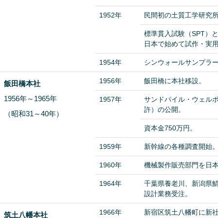
1952年
民間初の土質工学研究
標準貫入試験（SPT）と
日本で始めて試作・実
1954年
シンウォールサンプラ
1956年
飯田橋に本社移設。
飯田橋本社
1956年～1965年
1957年
サンドパイル・ウェル
許）の公開。
（昭和31～40年）
資本金750万円。
1959年
新幹線の各種調査開始
1960年
機械製作販売部門を日
1964年
千葉県養老川、新潟県
設計業務受注。
1966年
新宿区筑土八幡町に新社
筑土八幡本社