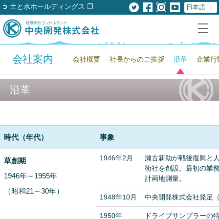
➲ 土と水ホールディングス ❐
会社案内
会社概要
社長からのご挨拶
沿革
企業行
沿革
時代（年代）
事象
1946年2月
瀨古新助が戦後復興と
草創期
術社を創設。最初の業
1946年～1955年
計画地測量。
（昭和21～30年）
1948年10月
中央開発株式会社発足（
1950年
ドライブサンプラーの