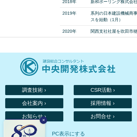
2018年
新和ボーリング株式会
2019年
系列の日本建設機械商
スを始動（1月）
2020年
関西支社社屋を吹田市
調査技術 ›
CSR活動 ›
会社案内 ›
採用情報 ›
お知らせ ›
お問合せ ›
×
PC表示にする