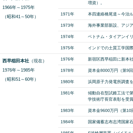
増資）。
1966年～1975年
1971年
本四連絡橋尾道～今治
（昭和41～50年）
1973年
海外事業部新設、アジ
1974年
ベトナム・タイアンイ
1975年
インドでの土質工学国
1976年
新宿区西早稲田に新本
西早稲田本社
（現在）
1976年～1985年
1978年
資本金8000万円（第9
（昭和51～60年）
1980年
浜岡原子力発電所調査
1981年
傾動自在型試錐工法で第
学技術庁長官表彰を受
1983年
資本金9600万円（第1
1984年
国家備蓄志布志湾国家