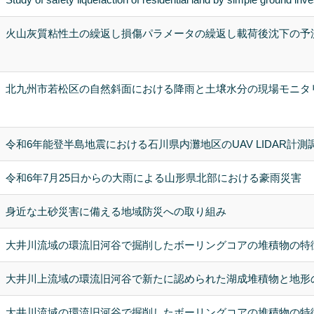
火山灰質粘性土の繰返し損傷パラメータの繰返し載荷後沈下の予
北九州市若松区の自然斜面における降雨と土壌水分の現場モニタ
令和6年能登半島地震における石川県内灘地区のUAV LIDAR計測
令和6年7月25日からの大雨による山形県北部における豪雨災害
身近な土砂災害に備える地域防災への取り組み
大井川流域の環流旧河谷で掘削したボーリングコアの堆積物の特
大井川上流域の環流旧河谷で新たに認められた湖成堆積物と地形
大井川流域の環流旧河谷で掘削したボーリングコアの堆積物の特