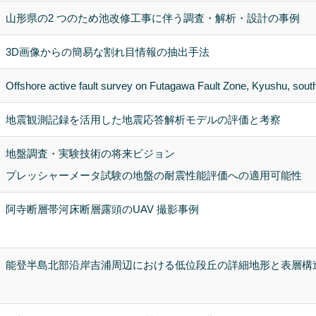
山形県の2 つのため池改修工事に伴う調査・解析・設計の事例
3D画像からの簡易な割れ目情報の抽出手法
Offshore active fault survey on Futagawa Fault Zone, Kyushu, sou
地震観測記録を活用した地震応答解析モデルの評価と考察
地盤調査・実験技術の将来ビジョン
プレッシャーメータ試験の地盤の耐震性能評価への適用可能性
阿寺断層帯河床断層露頭のUAV 撮影事例
能登半島北部沿岸吉浦周辺における低位段丘の詳細地形と表層構