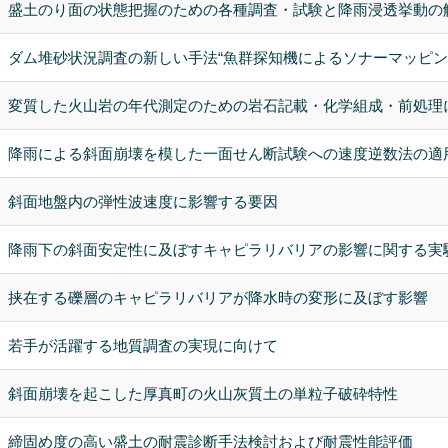
盛土のり面の状態把握のための各種調査・試験と降雨浸透挙動の
ダム堆砂状況調査の新しい手法“魚群探知機によるソナーマッピン
変質した火山岩の年代測定のための岩石記載・化学組成・前処理
降雨による斜面崩壊を模した一面せん断試験への速度逆数法の適
斜面地盤内の弾性波速度に影響する要因
降雨下の斜面安定性に及ぼすキャピラリバリアの影響に関する実
挟在する礫層のキャピラリバリアが降水時の変形に及ぼす影響
若手が活躍する地質調査の実現に向けて
斜面崩壊を起こした厚真町の火山灰質土の単粒子破砕特性
締固め度の高い盛土の耐震診断手法検討および耐震性能評価