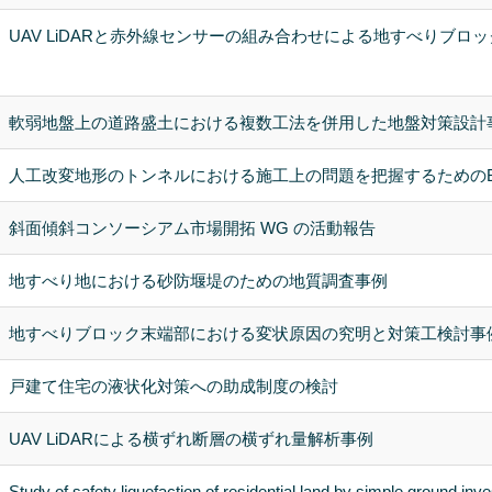
UAV LiDARと赤外線センサーの組み合わせによる地すべりブロ
軟弱地盤上の道路盛土における複数工法を併用した地盤対策設計
人工改変地形のトンネルにおける施工上の問題を把握するためのBI
斜面傾斜コンソーシアム市場開拓 WG の活動報告
地すべり地における砂防堰堤のための地質調査事例
地すべりブロック末端部における変状原因の究明と対策工検討事
戸建て住宅の液状化対策への助成制度の検討
UAV LiDARによる横ずれ断層の横ずれ量解析事例
Study of safety liquefaction of residential land by simple ground inve