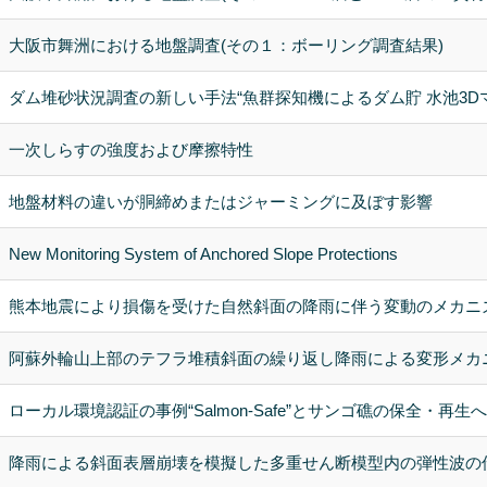
大阪市舞洲における地盤調査(その１：ボーリング調査結果)
ダム堆砂状況調査の新しい手法“魚群探知機によるダム貯 水池3D
一次しらすの強度および摩擦特性
地盤材料の違いが胴締めまたはジャーミングに及ぼす影響
New Monitoring System of Anchored Slope Protections
熊本地震により損傷を受けた自然斜面の降雨に伴う変動のメカニ
阿蘇外輪山上部のテフラ堆積斜面の繰り返し降雨による変形メカ
ローカル環境認証の事例“Salmon-Safe”とサンゴ礁の保全・再
降雨による斜面表層崩壊を模擬した多重せん断模型内の弾性波の伝