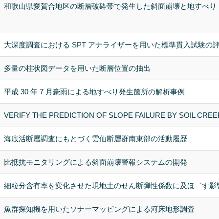
和歌山県愛賀合地区の断層破砕帯で発生した斜面崩壊と地すべり
大深度調査における SPT アナライザーを用いた標準貫入試験の
多量の柱状図データを用いた断層位置の抽出
平成 30 年 7 月豪雨による地すべり発生箇所の解析事例
VERIFY THE PREDICTION OF SLOPE FAILURE BY SOIL CR
海底活断層調査にもとづく雲仙断層群南東部の活動履歴
比抵抗モニタリングによる斜面崩壊警報システムの開発
細粒分含有率を変化させた現地土のせん断弾性係数に及ほ゛す影
魚群探知機を用いたソナーマッピングによる河床地形調査