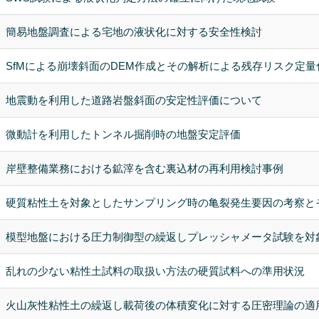
簡易地盤調査による宅地の液状化に対する安全性検討
SfMによる崩壊斜面のDEM作成とその解析による残存リスク定量
地震動を利用した道路岩盤斜面の安定性評価について
微動計を利用したトンネル掘削時の地盤安定評価
岸壁整備業務における鉱滓を含む裏込材の再利用検討事例
硬質粘性土を対象としたサンプリング時の亀裂発生要因の考察と
模型地盤における圧力制御型の繰返しプレッシャメータ試験を対
乱れの少ない粘性土試料の取扱い方法の硬質試料への準用状況
火山灰性粘性土の繰返し載荷後の体積変化に対する圧密理論の適