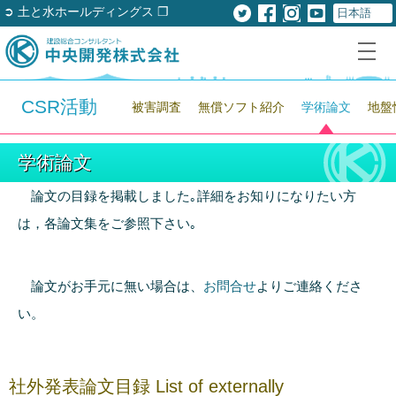
➲ 土と水ホールディングス ❐
CSR活動
被害調査
無償ソフト紹介
学術論文
地盤
学術論文
論文の目録を掲載しました｡詳細をお知りになりたい方
は，各論文集をご参照下さい｡
論文がお手元に無い場合は、
お問合せ
よりご連絡くださ
い。
社外発表論文目録
List of externally