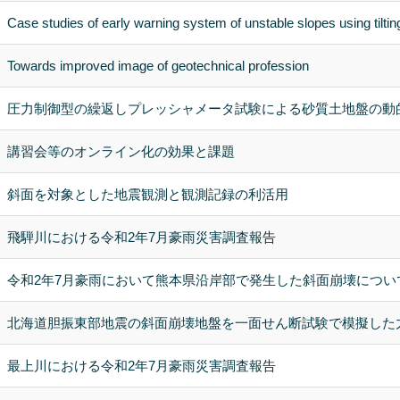
Case studies of early warning system of unstable slopes using tilti
Towards improved image of geotechnical profession
圧力制御型の繰返しプレッシャメータ試験による砂質土地盤の動
講習会等のオンライン化の効果と課題
斜面を対象とした地震観測と観測記録の利活用
飛騨川における令和2年7月豪雨災害調査報告
令和2年7月豪雨において熊本県沿岸部で発生した斜面崩壊につい
北海道胆振東部地震の斜面崩壊地盤を一面せん断試験で模擬した
最上川における令和2年7月豪雨災害調査報告