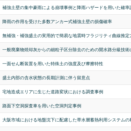
補強土壁の集中豪雨による崩壊事例と降雨ハザードを用いた確率
降雨の作用を受けた多数アンカー式補強土壁の損傷確率
無補強・補強盛土の実用的で簡易な地震時フラジリティ曲線推定
一般廃棄物焼却灰からの細粒子区分除去のための開水路分級技術
一面せん断装置を用いた特殊土の強度及び摩擦特性
盛土内部の含水状態の長期計測に伴う留意点
宅地造成エリアに生じた道路変状における調査事例
路面下空洞探査車を用いた空洞判定事例
大阪市域における地盤沈下に配慮した帯水層蓄熱利用システムの