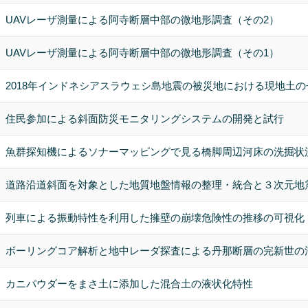
UAVレーザ測量による阿寺断層中部の微地形調査（その2）
UAVレーザ測量による阿寺断層中部の微地形調査（その1）
2018年インドネシアスラウェシ島地震の被災地における現地土
住民参加による斜面防災モニタリングシステムの開発と試行
魚群探知機によるソナーマッピングで見る橋脚周辺河床の洗掘状
道路沿道斜面を対象とした地質地盤情報の整理・統合と３次元地
列車による振動特性を利用した擁壁の崩壊危険性の推移の可視化
ボーリングコア解析と地中レーダ探査による丹那断層の完新世の
カニパウダーをまさ土に添加した混合土の液状化特性