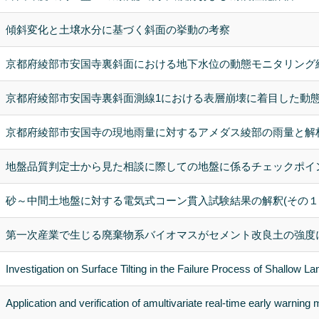
傾斜変化と土壌水分に基づく斜面の挙動の考察
京都府綾部市安国寺裏斜面における地下水位の動態モニタリング
京都府綾部市安国寺裏斜面測線1における表層崩壊に着目した動態観
京都府綾部市安国寺の現地雨量に対するアメダス綾部の雨量と解
地盤品質判定士から見た相談に際しての地盤に係るチェックポイ
砂～中間土地盤に対する電気式コーン貫入試験結果の解釈(その１ 
第一次産業で生じる廃棄物系バイオマスがセメント改良土の強度
Investigation on Surface Tilting in the Failure Process of Shallow La
Application and verification of amultivariate real-time early warning 