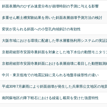
斜面表層内のひずみ速度分布が崩壊時刻の予測に与える影響
多重せん断土槽実験結果を用いた斜面表層崩壊予測方法の検討
変状が見られる斜面への小型孔内傾斜計の有効性
大阪市域における環境に配慮した帯水層蓄熱利用システムの実証
京都府綾部市安国寺裏斜面を対象とした地下水位の動態モニタリング
京都府綾部市安国寺裏斜面における表層崩壊に着目した動態観測結果
中川・東京低地での地震記録に見られる地盤非線形性の違い
平成30年7月豪雨により斜面崩壊が発生した兵庫県公文地区の地
南阿蘇地区の降下軽石における繰返し載荷を受けた強度特性