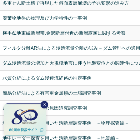
多重せん断土槽で再現した斜面表層崩壊の予兆変形の進み方
廃棄物地盤の物理及び力学特性の一事例
横手盆地東縁断層帯,金沢断層付近の断層露頭に関する考察
フィルタ分離AR法による浸透流量分離の試み－ダム管理への適
ダム浸透流量の増加と大規模地震に伴う地盤変位との関連性につ
水質分析によるダム浸透流経路の推定事例
簡易分析法による有害重金属類の土壌調査事例
×
既存構造物の床傾斜の原因追究調査事例
地中レーダー探査を用いた活断層調査事例 －物理探査編－
地中レーダー探査を用いた活断層調査事例 －地質編－