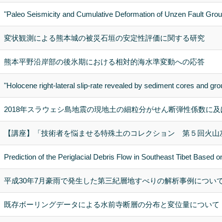
"Paleo Seismicity and Cumulative Deformation of Unzen Fault Grou
変状観測による熊本城の被災石垣の安定性評価に関する研究
熊本平野沿岸部の後氷期における相対的海水準変動への応答
"Holocene right-lateral slip-rate revealed by sediment cores and groun
2018年スラウェシ島地震の現地土の細粒分がせん断弾性係数に
【講座】「技術者を悩ませる特殊土のコレクション 第５回火山
Prediction of the Periglacial Debris Flow in Southeast Tibet Base
平成30年7月豪雨で発生した第三紀層地すべりの解析事例につい
既存ボーリングデータによる水前寺断層の分布と変位量について