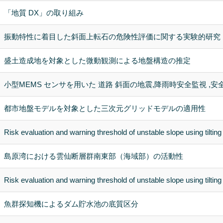
「地質 DX」の取り組み
振動特性に着目した斜面上転石の危険性評価に関する実験的研究
盛土造成地を対象とした微動観測による地盤構造の推定
小型MEMS センサを用いた 道路 斜面の地震,降雨時安全監視 ,安
都市地盤モデルを対象とした三次元グリッドモデルの適用性
Risk evaluation and warning threshold of unstable slope using tiltin
島原湾における雲仙断層群南東部（海域部）の活動性
Risk evaluation and warning threshold of unstable slope using tiltin
魚群探知機によるダム貯水池の底質区分