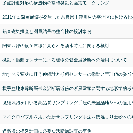
多点計測対応の構造物の常時微動と強震モニタリング
2011年に深層崩壊が発生した奈良県十津川村栗平地区における
鉛直磁気探査と測量結果の整合性の検討事例
関東西部の段丘崖線に見られる湧水特性に関する検討
微動・振動センサーによる建物の健全度診断への活用について
地すべり変状に伴う伸縮計と傾斜センサーの挙動と管理値の妥当
横手盆地東縁断層帯金沢断層近傍の断層露頭に関する地形学的考
微細気泡を用いる高品質サンプリング手法の未固結地盤への適用
マイクロバブルを用いた新サンプリング手法～礫混じり土砂への
道路橋の構造計画に必要な活断層調査の事例