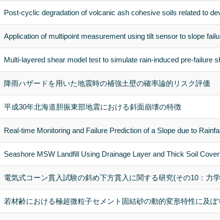
Post-cyclic degradation of volcanic ash cohesive soils related to 
Application of multipoint measurement using tilt sensor to slope fail
Multi-layered shear model test to simulate rain-induced pre-failure s
降雨ハザードを用いた地震時の補強土壁の確率論的リスク評価
平成30年北海道胆振東部地震における斜面崩壊の特徴
Real-time Monitoring and Failure Prediction of a Slope due to Rainfa
Seashore MSW Landfill Using Drainage Layer and Thick Soil Cove
電気式コーン貫入試験の斜め下方貫入に関する研究(その10：力
若材齢における極超微粒子セメント固結砂の動的変形特性に及ぼ