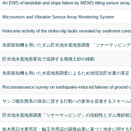
An EWS of landslide and slope failure by MEMS tilting sensor array
Microseism and Vibration Sensor Array Monitoring System
Holocene activity of the strike-slip faults revealed by sediment core
魚群探知機を用いたダム貯水池水底地形調査 「ソナーマッピン
貯水池水底地形変化で追跡する堆積土砂の移動
魚群探知機を用いた水底地形調査によるため池現況貯水量の算定
Reconnaissance survey on earthquake-induced failures of ground c
サンゴ礁生態系の保全に資する行動への参加を促進するスキーム
貯水池水底地形調査「ソナーマッピング」の信頼性とダム堆砂状
栃木県日光東照宮・輪王寺周辺の調査結果に基づく地史に関する