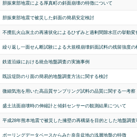
胆振東部地震による厚真町の斜面崩壊の特徴について
胆振東部地震で被災した斜面の簡易安定検討
不攪乱火山灰土の再液状化によるひずみと過剰間隙水圧の挙動変
繰り返し一面せん断試験による大規模崩壊斜面試料の残留強度の
鉄道沿線における統合地盤調査の実施事例
既設堤防のり面の簡易的地盤調査方法に関する検討
微細気泡を用いた高品質サンプリング試料の品質に関する一考察
盛土法面崩壊時の伸縮計と傾斜センサーの観測結果について
平成28年熊本地震で被災した擁壁の再構築を目的とした地盤調査
ボーリングデータベースからみた奈良盆地の浅層地盤の特徴