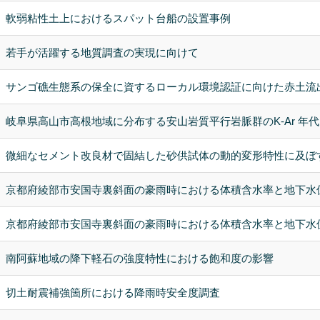
軟弱粘性土上におけるスパット台船の設置事例
若手が活躍する地質調査の実現に向けて
サンゴ礁生態系の保全に資するローカル環境認証に向けた赤土流
岐阜県高山市高根地域に分布する安山岩質平行岩脈群のK-Ar 年代
微細なセメント改良材で固結した砂供試体の動的変形特性に及ぼ
京都府綾部市安国寺裏斜面の豪雨時における体積含水率と地下水
京都府綾部市安国寺裏斜面の豪雨時における体積含水率と地下水
南阿蘇地域の降下軽石の強度特性における飽和度の影響
切土耐震補強箇所における降雨時安全度調査