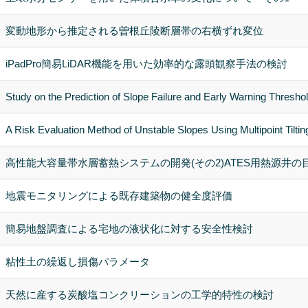
変動地形から推定される曽根丘陵断層帯の右横ずれ変位
iPadPro簡易LiDAR機能を用いた効率的な露頭観察手法の検討
Study on the Prediction of Slope Failure and Early Warning Thresh
A Risk Evaluation Method of Unstable Slopes Using Multipoint Tilti
高性能大容量帯水層蓄熱システムの開発(その2)ATES用熱源井
地震モニタリングによる既存建築物の健全度評価
簡易地盤調査による宅地の液状化に対する安全性検討
粘性土の繰返し損傷パラメータ
天然に産する炭酸塩コンクリーションの工学的特性の検討