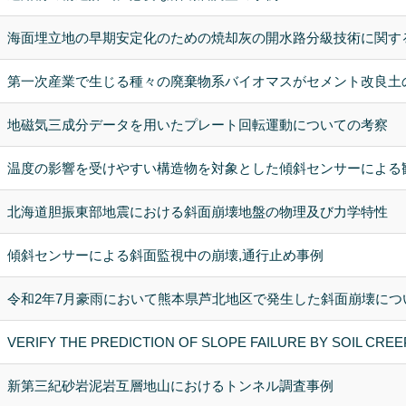
海面埋立地の早期安定化のための焼却灰の開水路分級技術に関す
第一次産業で生じる種々の廃棄物系バイオマスがセメント改良土
地磁気三成分データを用いたプレート回転運動についての考察
温度の影響を受けやすい構造物を対象とした傾斜センサーによる
北海道胆振東部地震における斜面崩壊地盤の物理及び力学特性
傾斜センサーによる斜面監視中の崩壊,通行止め事例
令和2年7月豪雨において熊本県芦北地区で発生した斜面崩壊につ
VERIFY THE PREDICTION OF SLOPE FAILURE BY SOIL CR
新第三紀砂岩泥岩互層地山におけるトンネル調査事例