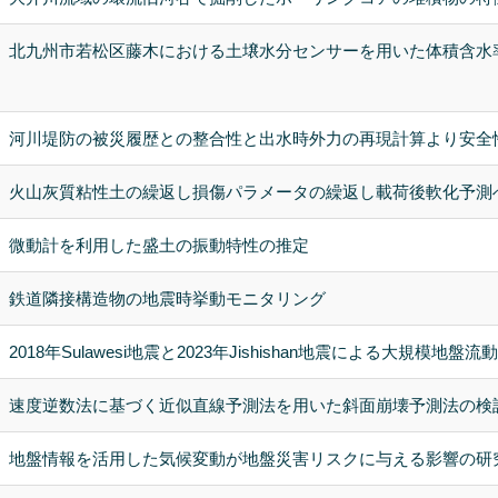
北九州市若松区藤木における土壌水分センサーを用いた体積含水
河川堤防の被災履歴との整合性と出水時外力の再現計算より安全
火山灰質粘性土の繰返し損傷パラメータの繰返し載荷後軟化予測
微動計を利用した盛土の振動特性の推定
鉄道隣接構造物の地震時挙動モニタリング
2018年Sulawesi地震と2023年Jishishan地震による大規模地
速度逆数法に基づく近似直線予測法を用いた斜面崩壊予測法の検
地盤情報を活用した気候変動が地盤災害リスクに与える影響の研