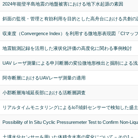
2024年能登半島地震の地盤被害における地下水起源の素因
斜面の監視・管理と有効利用を目的とした高舟台における共創の
収束度（Convergence Index）を利用する微地形表現図「CIマ
地震観測記録を活用した液状化評価の高度化に関わる事例検討
UAV レーザ測量による申川断層の変位微地形検出と掘削による
阿寺断層におけるUAVレーザ測量の適用
小郡断層海域延長部における活断層調査
リアルタイムモニタリングによるIoT傾斜センサーで検知した盛
Possibility of In Situ Cyclic Pressuremeter Test to Confirm Non-Liq
土壌水分センサーを用いた体積含水率の変化について－その1－