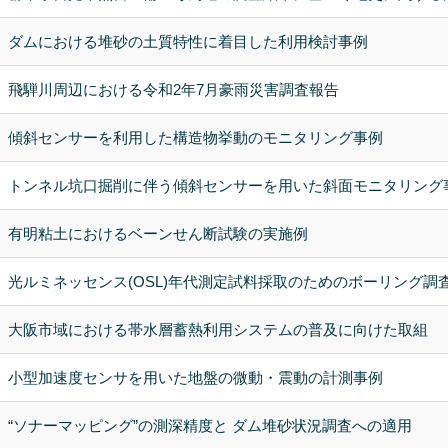
ダムにおける堆砂の土質特性に着目した利用検討事例
飛騨川周辺における令和2年7月豪雨災害調査報告
傾斜センサーを利用した構造物挙動のモニタリング事例
トンネル坑口掘削に伴う傾斜センサーを用いた斜面モニタリング
有明粘土におけるベーンせん断試験の実施例
光ルミネッセンス(OSL)年代測定試料採取のためのボーリング調
大阪市域における帯水層蓄熱利用システムの普及に向けた取組
小型加速度センサを用いた地盤の微動・震動の計測事例
“ソナーマッピング”の測深精度と ダム堆砂状況調査への適用