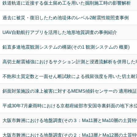
鉄道軌道に近接する仮土留め工を用いた掘削施工時の影響解析
過去に被災・復旧したため池堤体のレベル2耐震性能照査事例
UAV自動航行アプリを活用した地形地質調査の事例紹介
鉛直多連地震観測システムの構築(その1 観測システムの 概要)
高切土耐震補強におけるサクション計測と浸透流解析を併用した
不飽和土質定数と一面せん断試験による残留強度を用いた切土耐
斜面対策施設の凍上被害に対するMEMS傾斜センサーの 適用検証
平成30年7月豪雨時における京都府綾部市安国寺裏斜面の地下水
大阪市舞洲における地盤調査(その３：Ma11層とMa10層の土質特
大阪市舞洲における地盤調査(その２：Ma13層とMa12層の土質特