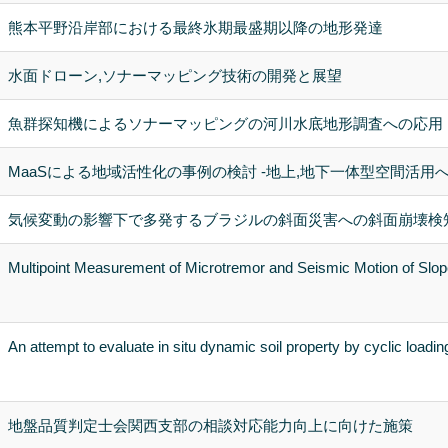
熊本平野沿岸部における最終氷期最盛期以降の地形発達
水面ドローン,ソナーマッピング技術の開発と展望
魚群探知機によるソナーマッピングの河川水底地形調査への応用
MaaSによる地域活性化の事例の検討 -地上,地下一体型空間活用
気候変動の影響下で多発するブラジルの斜面災害への斜面崩壊検
Multipoint Measurement of Microtremor and Seismic Motion of Slo
An attempt to evaluate in situ dynamic soil property by cyclic loadi
地盤品質判定士会関西支部の相談対応能力向上に向けた施策