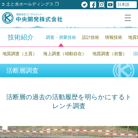
➲ 土と水ホールディングス ❐
技術紹介
調査・測量技術
設計技術
情報技術
地質
地質調査（土質）
海上調査（傾動自在）
地質調査（岩盤）
活
活断層調査
活断層の過去の活動履歴を明らかにするト
レンチ調査