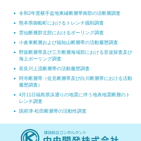
令和2年度横手盆地東縁断層帯南部の活断層調査
熊本県御船町におけるトレンチ掘削調査
雲仙断層群北部におけるボーリング調査
小倉東断層および福知山断層帯の活動履歴調査
野坂断層帯及び三方断層海域部における音波探査及び
海上ボーリング調査
長良川上流断層帯の活動履歴調査
阿寺断層帯（佐見断層帯及び白川断層帯における活動
履歴調査）
4月11日福島県浜通りの地震に伴う地表地震断層のト
レンチ調査
国府津‐松田断層帯の活動性調査