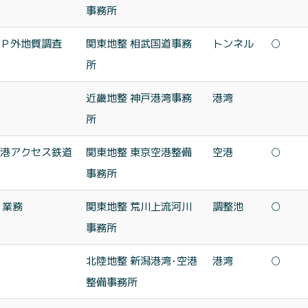
事務所
Ｐ外地質調査
関東地整 相武国道事務
トンネル
○
所
近畿地整 神戸港湾事務
港湾
所
港アクセス鉄道
関東地整 東京空港整備
空港
○
事務所
２業務
関東地整 荒川上流河川
調整池
○
事務所
北陸地整 新潟港湾･空港
港湾
○
整備事務所