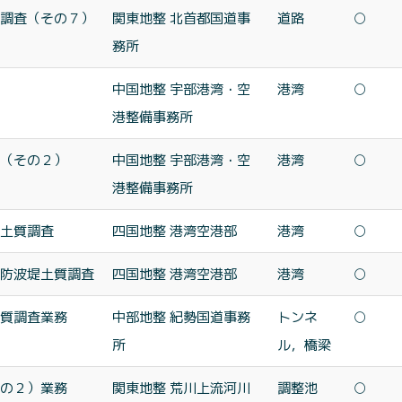
調査（その７）
関東地整 北首都国道事
道路
○
務所
中国地整 宇部港湾・空
港湾
○
港整備事務所
（その２）
中国地整 宇部港湾・空
港湾
○
港整備事務所
土質調査
四国地整 港湾空港部
港湾
○
防波堤土質調査
四国地整 港湾空港部
港湾
○
質調査業務
中部地整 紀勢国道事務
トンネ
○
所
ル，橋梁
の２）業務
関東地整 荒川上流河川
調整池
○