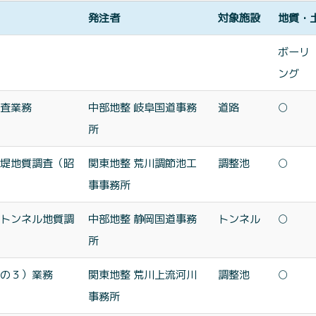
発注者
対象施設
地質・
ボーリ
ング
査業務
中部地整 岐阜国道事務
道路
○
所
堤地質調査（昭
関東地整 荒川調節池工
調整池
○
事事務所
トンネル地質調
中部地整 静岡国道事務
トンネル
○
所
の３）業務
関東地整 荒川上流河川
調整池
○
事務所