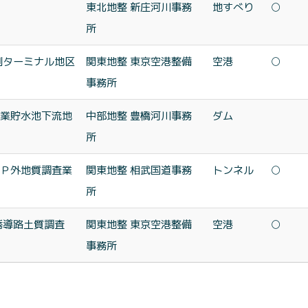
東北地整 新庄河川事務
地すべり
○
所
側ターミナル地区
関東地整 東京空港整備
空港
○
事務所
業貯水池下流地
中部地整 豊橋河川事務
ダム
所
Ｐ外地質調査業
関東地整 相武国道事務
トンネル
○
所
誘導路土質調査
関東地整 東京空港整備
空港
○
事務所