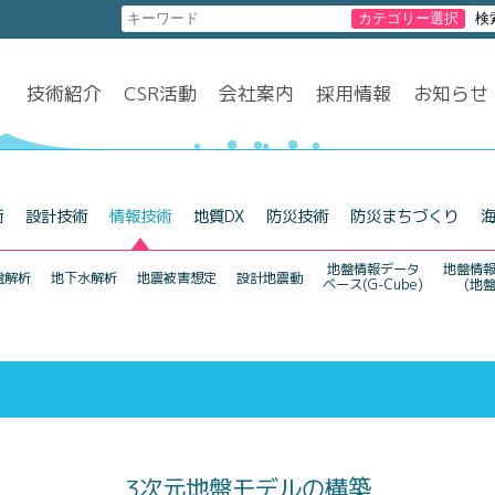
技術紹介
CSR活動
会社案内
採用情報
お知らせ
術
設計技術
情報技術
地質DX
防災技術
防災まちづくり
地盤情報データ
地盤情
盤解析
地下水解析
地震被害想定
設計地震動
ベース(G-Cube)
(地
3次元地盤モデルの構築