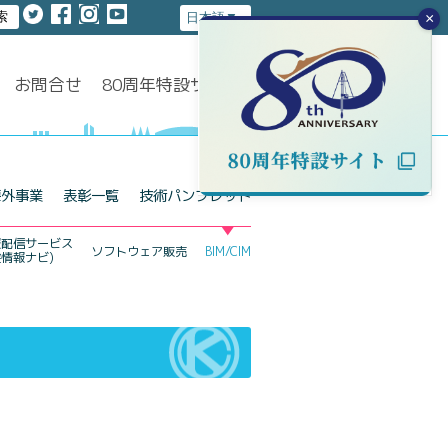
×
お問合せ
80周年特設サイト
海外事業
表彰一覧
技術パンフレット
報配信サービス
ソフトウェア販売
BIM/CIM
盤情報ナビ)