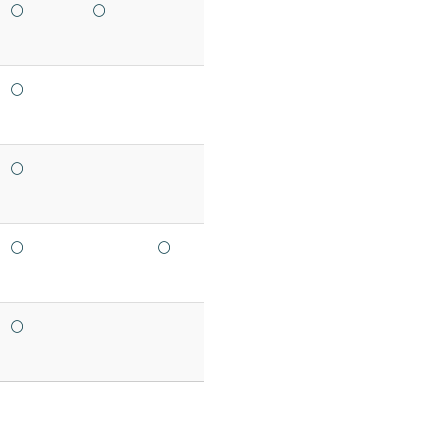
○
○
○
○
○
○
○