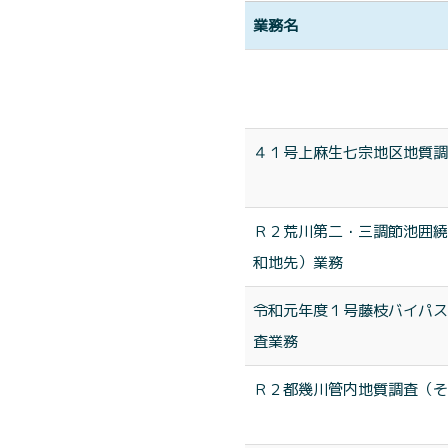
業務名
４１号上麻生七宗地区地質調
Ｒ２荒川第二・三調節池囲繞
和地先）業務
令和元年度１号藤枝バイパス
査業務
Ｒ２都幾川管内地質調査（そ