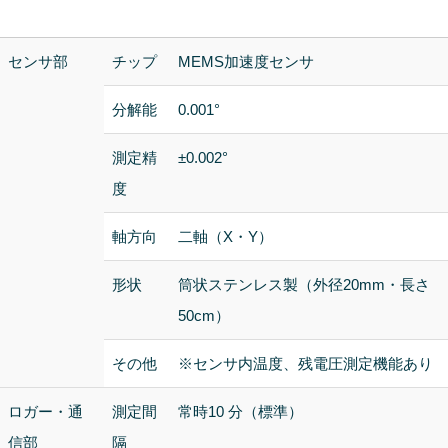
センサ部
チップ
MEMS加速度センサ
分解能
0.001°
測定精
±0.002°
度
軸方向
二軸（X・Y）
形状
筒状ステンレス製（外径20mm・長さ
50cm）
その他
※センサ内温度、残電圧測定機能あり
ロガー・通
測定間
常時10 分（標準）
信部
隔