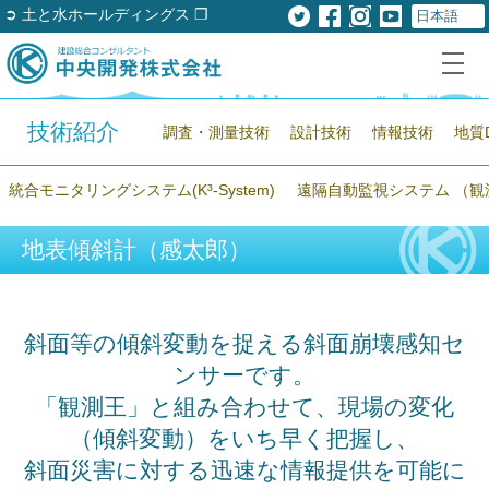
➲ 土と水ホールディングス ❐
技術紹介
調査・測量技術
設計技術
情報技術
地質
統合モニタリングシステム(K³-System)
遠隔自動監視システム （観
地表傾斜計（感太郎）
斜面等の傾斜変動を捉える斜面崩壊感知セ
ンサーです。
「観測王」と組み合わせて、現場の変化
（傾斜変動）をいち早く把握し、
斜面災害に対する迅速な情報提供を可能に