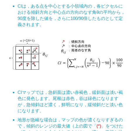
CIは，ある点を中心とする小領域内の，各ピクセルに
おける傾斜方向と中心点の方向のなす角θの平均から，
90度を除した値を，さらに100/90倍したものとして定
義されます。
CIマップでは，急斜面は濃い赤褐色，緩斜面は淡い褐
色に発色します。尾根は赤色，谷は緑色になります
が，急傾斜ほど濃く，鮮明になり，緩傾斜だと淡い色
になります。
地形が急峻な場合は，マップの色が濃くなりすぎるの
で，傾斜のレンジの最大値（上の図で「
(*)
」をつけた