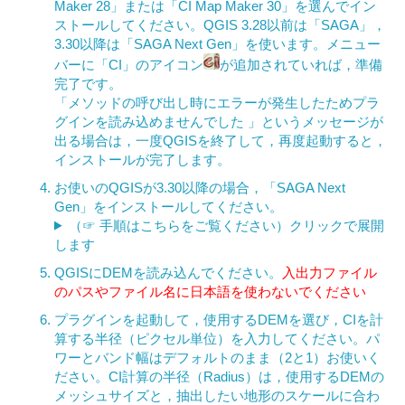
Maker 28」または「CI Map Maker 30」を選んでイン
ストールしてください。QGIS 3.28以前は「SAGA」，
3.30以降は「SAGA Next Gen」を使います。メニュー
バーに「CI」のアイコン
が追加されていれば，準備
完了です。
「メソッドの呼び出し時にエラーが発生したためプラ
グインを読み込めませんでした 」というメッセージが
出る場合は，一度QGISを終了して，再度起動すると，
インストールが完了します。
お使いのQGISが3.30以降の場合，「SAGA Next
Gen」をインストールしてください。
（☞ 手順はこちらをご覧ください）クリックで展開
します
QGISにDEMを読み込んでください。
入出力ファイル
のパスやファイル名に日本語を使わないでください
プラグインを起動して，使用するDEMを選び，CIを計
算する半径（ピクセル単位）を入力してください。パ
ワーとバンド幅はデフォルトのまま（2と1）お使いく
ださい。CI計算の半径（Radius）は，使用するDEMの
メッシュサイズと，抽出したい地形のスケールに合わ