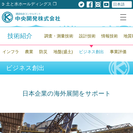
➲ 土と水ホールディングス ❐
技術紹介
調査・測量技術
設計技術
情報技術
地質
インフラ
農業
防災
地盤(盛土)
ビジネス創出
事業評価
ビジネス創出
日本企業の海外展開をサポート