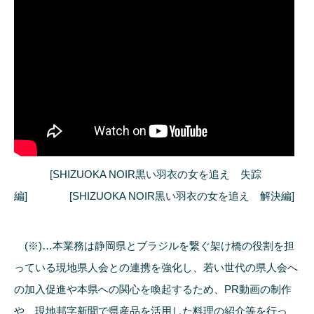
[SHIZUOKA NOIR黒い羽衣の女を追え 失踪
編] [SHIZUOKA NOIR黒い羽衣の女を追え 解決編]
(※)…本業務は静岡県とブラジルを繋ぐ架け橋の役割を担
っている現地県人会との連携を強化し、若い世代の県人会へ
の加入促進や本県への関心を喚起するため、PR動画の制作
や、現地邦字新聞で県産品を活用した料理の紹介等を行っ