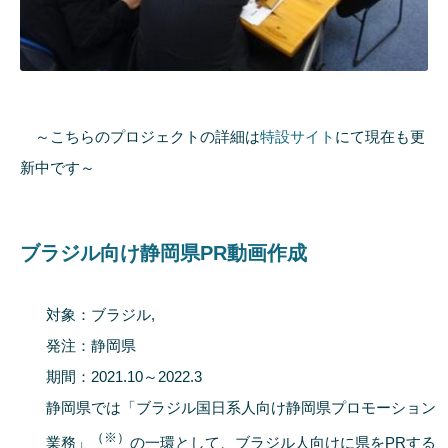
～こちらのプロジェクトの詳細は
特設サイト
にて現在も更
新中です～
ブラジル向け静岡県PR動画作成
対象：ブラジル,
発注：静岡県
期間：2021.10～2022.3
静岡県では「ブラジル国日系人向け静岡県プロモーション
（※）
業務」
の一環として、ブラジル人向けに県をPRする