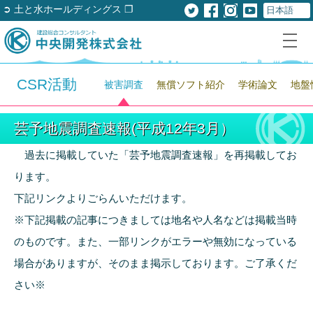
➲ 土と水ホールディングス ❐
CSR活動
被害調査
無償ソフト紹介
学術論文
地盤
芸予地震調査速報(平成12年3月）
過去に掲載していた「芸予地震調査速報」を再掲載してお
ります。
下記リンクよりごらんいただけます。
※下記掲載の記事につきましては地名や人名などは掲載当時
のものです。また、一部リンクがエラーや無効になっている
場合がありますが、そのまま掲示しております。ご了承くだ
さい※