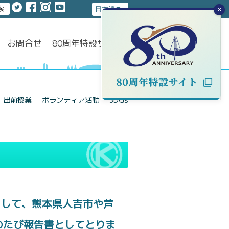
×
お問合せ
80周年特設サイト
出前授業
ボランティア活動
SDGs
まして、熊本県人吉市や芦
のたび報告書としてとりま