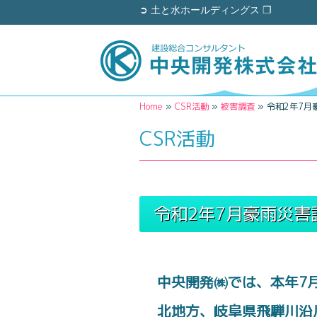
➲ 土と水ホールディングス ❐
Home
»
CSR活動
»
被害調査
»
令和2年7月
CSR活動
令和2年7月豪雨災害
中央開発㈱では、本年7
北地方、岐阜県飛騨川沿