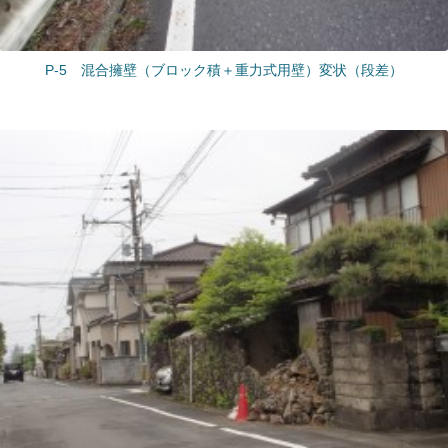
P-5 混合擁壁（ブロック積＋重力式用壁）変状（段差）