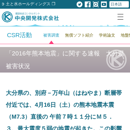
➲ 土と水ホールディングス ❐
CSR活動
被害調査
無償ソフト紹介
学術論文
地盤
「2016年熊本地震」に関する速報 大分県
被害状況
大分県の、別府－万年山（はねやま）断層帯
付近では、4月16日（土）の熊本地震本震
（M7.3）直後の 午前７時１１分にＭ５．
３、最大震度５弱の地震が起きた。この影響