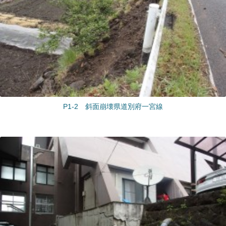
P1-2 斜面崩壊県道別府一宮線