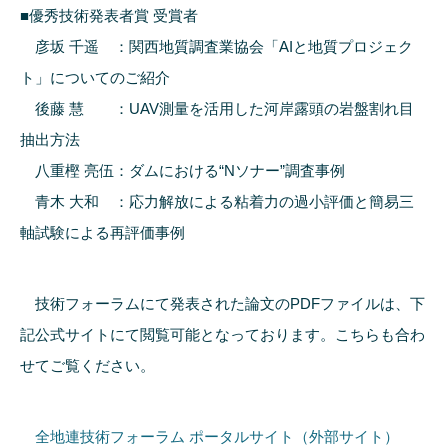
■優秀技術発表者賞 受賞者
彦坂 千遥 ：関西地質調査業協会「AIと地質プロジェク
ト」についてのご紹介
後藤 慧 ：UAV測量を活用した河岸露頭の岩盤割れ目
抽出方法
八重樫 亮伍：ダムにおける“Nソナー”調査事例
青木 大和 ：応力解放による粘着力の過小評価と簡易三
軸試験による再評価事例
技術フォーラムにて発表された論文のPDFファイルは、下
記公式サイトにて閲覧可能となっております。こちらも合わ
せてご覧ください。
全地連技術フォーラム ポータルサイト（外部サイト）