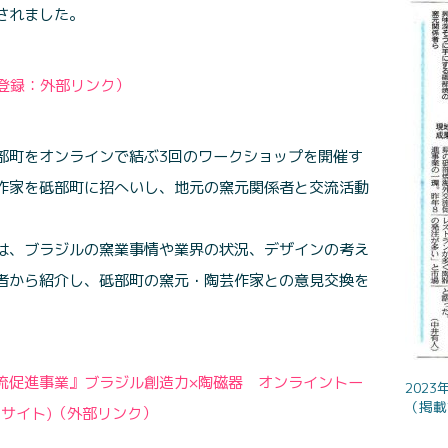
されました。
要登録：外部リンク）
部町をオンラインで結ぶ3回のワークショップを開催す
作家を砥部町に招へいし、地元の窯元関係者と交流活動
は、ブラジルの窯業事情や業界の状況、デザインの考え
者から紹介し、砥部町の窯元・陶芸作家との意見交換を
流促進事業』ブラジル創造力×陶磁器 オンライントー
202
（掲載許
bサイト)（外部リンク）