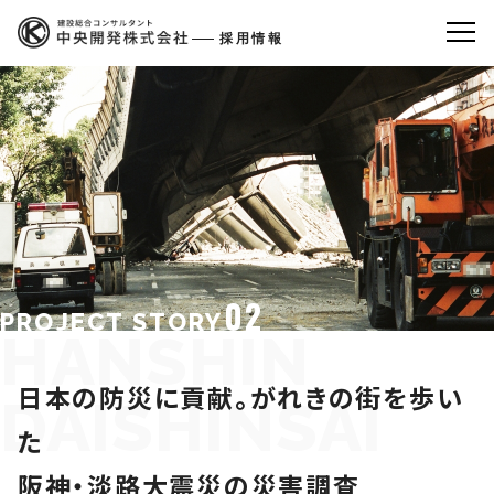
採用情報
02
PROJECT STORY
HANSHIN
日本の防災に貢献。がれきの街を歩い
DAISHINSAI
た
阪神・淡路大震災の災害調査