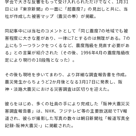
学会で大きな反響をもって受け入れられただけでなく、1月31
日には『東京新聞』の一面に「超震度7」の見出しと共に、当
社が作成した被害マップ（震災の帯）が掲載。
同記事中には当社のコメントとして「同じ震度7の地域でも被
害程度に大きな差があり、一律に7とするのは無理がある。7の
上にもう一つランクをつくるなど、震度階級を見直す必要があ
る」との言葉が紹介された（その後、1996年4月の震度階級改
定により現行の10段階となった）。
その後も現地を歩いてまわり、より詳細な調査報告書を作成。
震災発生からちょうど2か月後となる3月17日に発表し、阪
神・淡路大震災における災害調査は区切りを迎えた。
彼らをはじめ、多くの社員の手により完成した「阪神大震災災
害調査報告書」は、NHK、フジテレビ等の主要放送局でTV報
道され、彼らが撮影した写真の数々は朝日新聞社「報道写真全
記録-阪神大震災-」に掲載された。