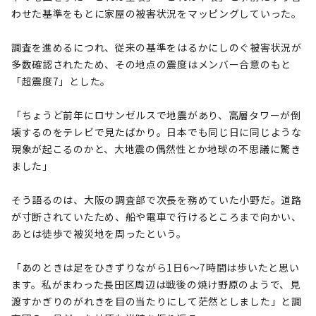
わせた基準をもとに家屋の被害状況をマッピングしていった。
調査を進めるにつれ、従来の基準をはるかにしのぐ被害状況が
多数確認されたため、その地点の震度はメンバー合意のもと
「超震度7」とした。
「ちょうど前年にロサンゼルスで地震があり、高層タワーが倒
壊するのをテレビで見たばかり。日本でも同じ日に同じような
現象が起こるのかと、大地震の偶然性とか地球の不思議に驚き
ました」
そう語るのは、大阪の調査部で次長を務めていた小野だ。道路
が寸断されていたため、船や電車で行けるところまで向かい、
あとは徒歩で被災地を周ったという。
「あのときは足をひきずりながら1日6～7時間は歩いたと思い
ます。私がまわった長田区周辺は戦後の焼け野原のようで、見
渡すかぎりのがれきを目の当たりにして茫然としました」と調